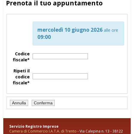
Prenota il tuo appuntamento
mercoledì 10 giugno 2026
alle ore
09:00
Codice
fiscale*
Ripeti il
codice
fiscale*
Servizio Registro Imprese
Camera di Commercio I.A.T.A. di Trento
- Via Calepina n. 13 - 38122