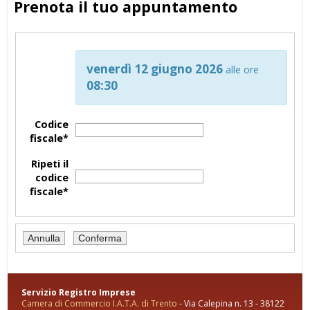
Prenota il tuo appuntamento
venerdì 12 giugno 2026
alle ore
08:30
Codice
fiscale*
Ripeti il
codice
fiscale*
Servizio Registro Imprese
Camera di Commercio I.A.T.A. di Trento
- Via Calepina n. 13 - 38122