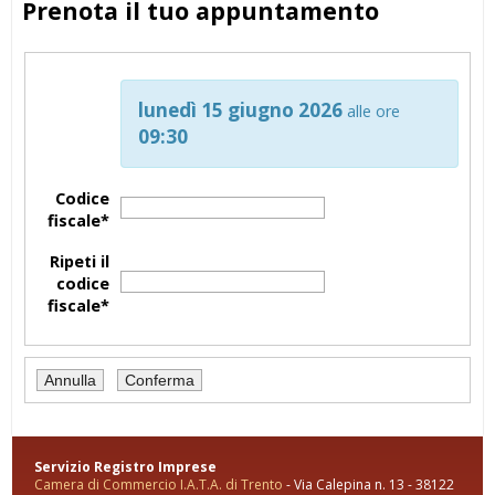
Prenota il tuo appuntamento
lunedì 15 giugno 2026
alle ore
09:30
Codice
fiscale*
Ripeti il
codice
fiscale*
Servizio Registro Imprese
Camera di Commercio I.A.T.A. di Trento
- Via Calepina n. 13 - 38122