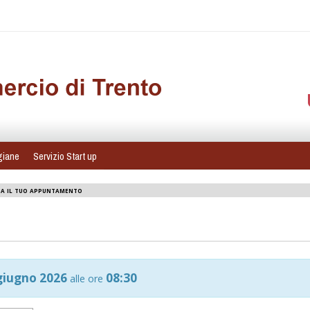
giane
Servizio Start up
a il tuo appuntamento
giugno 2026
08:30
alle ore