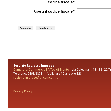
Codice fiscale*
Ripeti il codice fiscale*
Servizio Registro Imprese
Camera di Commercio I.A.T.A. di Trento
- Via Calepina n. 13 - 38122 T
Telefono: 0461/887111 (dalle ore 10 alle ore 12)
registro.imprese@tn.camcom.it
Privacy Policy