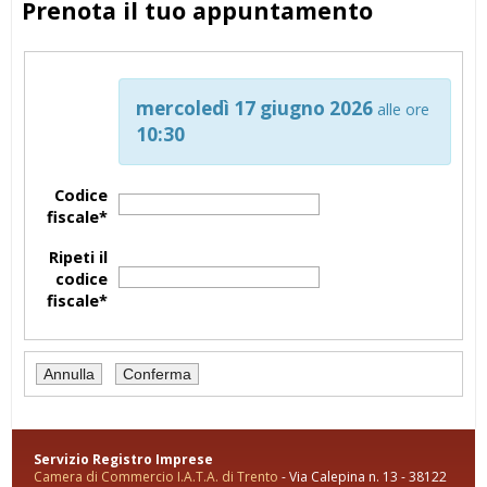
Prenota il tuo appuntamento
mercoledì 17 giugno 2026
alle ore
10:30
Codice
fiscale*
Ripeti il
codice
fiscale*
Servizio Registro Imprese
Camera di Commercio I.A.T.A. di Trento
- Via Calepina n. 13 - 38122